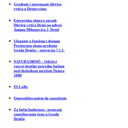
Građenje i opremanje dječjeg
vrtića u Drinovcima
Energetska obnova zgrade
Dječjeg vrtića Drniš na adresi
Antuna Mihanovića 2, Drniš
Ulaganje u Izmjenu i dopunu
Prostornog plana uređenja
Grada Drniša – operacija 7.1.1.
NATURA DRNIŠ – Održivi
razvoj drniške prirodne baštine
pod ekološkom mrežom Natura
2000
IN-LoRe
Osposobljavanjem do zaposlenja
Za bolju budućnost - program
zapošljavanja žena u Gradu
Drnišu