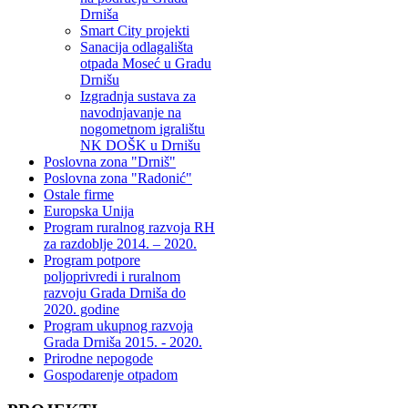
Drniša
Smart City projekti
Sanacija odlagališta
otpada Moseć u Gradu
Drnišu
Izgradnja sustava za
navodnjavanje na
nogometnom igralištu
NK DOŠK u Drnišu
Poslovna zona "Drniš"
Poslovna zona "Radonić"
Ostale firme
Europska Unija
Program ruralnog razvoja RH
za razdoblje 2014. – 2020.
Program potpore
poljoprivredi i ruralnom
razvoju Grada Drniša do
2020. godine
Program ukupnog razvoja
Grada Drniša 2015. - 2020.
Prirodne nepogode
Gospodarenje otpadom