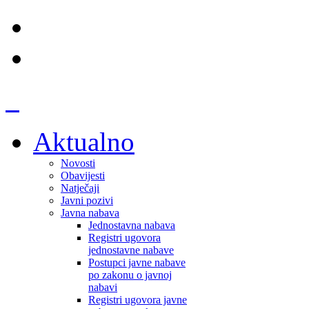
Aktualno
Novosti
Obavijesti
Natječaji
Javni pozivi
Javna nabava
Jednostavna nabava
Registri ugovora
jednostavne nabave
Postupci javne nabave
po zakonu o javnoj
nabavi
Registri ugovora javne