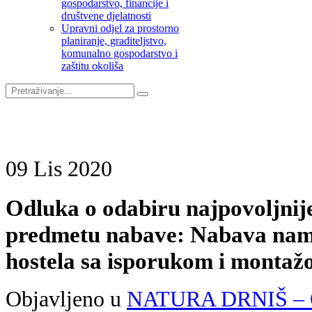
gospodarstvo, financije i
društvene djelatnosti
Upravni odjel za prostorno
planiranje, graditeljstvo,
komunalno gospodarstvo i
zaštitu okoliša
09
Lis
2020
Odluka o odabiru najpovoljnije
predmetu nabave: Nabava nam
hostela sa isporukom i montaž
Objavljeno u
NATURA DRNIŠ – Od