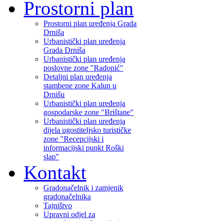
Prostorni plan
Prostorni plan uređenja Grada
Drniša
Urbanistički plan uređenja
Grada Drniša
Urbanistički plan uređenja
poslovne zone "Radonić"
Detaljni plan uređenja
stambene zone Kalun u
Drnišu
Urbanistički plan uređenja
gospodarske zone "Brištane"
Urbanistički plan uređenja
dijela ugostiteljsko turističke
zone "Recepcijski i
informacijski punkt Roški
slap"
Kontakt
Gradonačelnik i zamjenik
gradonačelnika
Tajništvo
Upravni odjel za