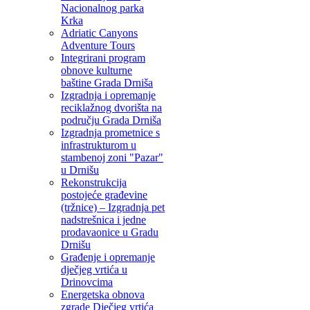
Nacionalnog parka
Krka
Adriatic Canyons
Adventure Tours
Integrirani program
obnove kulturne
baštine Grada Drniša
Izgradnja i opremanje
reciklažnog dvorišta na
području Grada Drniša
Izgradnja prometnice s
infrastrukturom u
stambenoj zoni "Pazar"
u Drnišu
Rekonstrukcija
postojeće građevine
(tržnice) – Izgradnja pet
nadstrešnica i jedne
prodavaonice u Gradu
Drnišu
Građenje i opremanje
dječjeg vrtića u
Drinovcima
Energetska obnova
zgrade Dječjeg vrtića