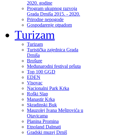
2020. godine
Program ukupnog razvoja
Grada Drniša 2015. - 2020.
Prirodne nepogode
Gospodarenje otpadom
Turizam
Turizam
Turistička zajednica Grada
Drniša
Brošure
Međunarodni festival pršuta
Top 100 GGD
EDEN
Visovac
Nacionalni Park Krka
Roški Slap
Manastir Krka
Skradinski Buk
Mauzolej Ivana Meštrovića u
Otavicama
Planina Promina
Etnoland Dalmati
Gradski muzej Drniš