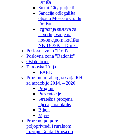
Drniša
Smart City projekti
Sanacija odlagališta
otpada Moseć u Gradu
Drnišu
Izgradnja sustava za
navodnjavanje na
nogometnom igralištu
NK DOŠK u Drnišu
Poslovna zona "Drniš"
Poslovna zona "Radonić"
Ostale firme
Europska Unija
IPARD
Program ruralnog razvoja RH
za razdoblje 2014. – 2020.
Program
Prezentacije
Strateška procjena
utjecaja na okoliš
Bilten
Mjere
Program potpore
poljoprivredi i ruralnom
razvoju Grada Drniša do