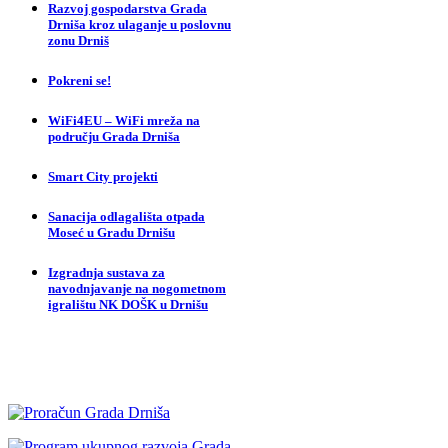
Razvoj gospodarstva Grada
Drniša kroz ulaganje u poslovnu
zonu Drniš
Pokreni se!
WiFi4EU – WiFi mreža na
području Grada Drniša
Smart City projekti
Sanacija odlagališta otpada
Moseć u Gradu Drnišu
Izgradnja sustava za
navodnjavanje na nogometnom
igralištu NK DOŠK u Drnišu