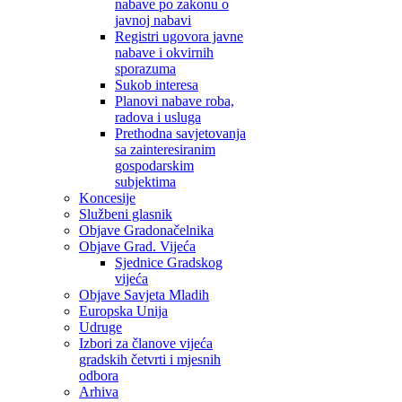
nabave po zakonu o
javnoj nabavi
Registri ugovora javne
nabave i okvirnih
sporazuma
Sukob interesa
Planovi nabave roba,
radova i usluga
Prethodna savjetovanja
sa zainteresiranim
gospodarskim
subjektima
Koncesije
Službeni glasnik
Objave Gradonačelnika
Objave Grad. Vijeća
Sjednice Gradskog
vijeća
Objave Savjeta Mladih
Europska Unija
Udruge
Izbori za članove vijeća
gradskih četvrti i mjesnih
odbora
Arhiva