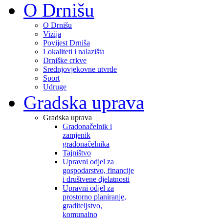
O Drnišu
O Drnišu
Vizija
Povijest Drniša
Lokaliteti i nalazišta
Drniške crkve
Srednjovjekovne utvrde
Sport
Udruge
Gradska uprava
Gradska uprava
Gradonačelnik i
zamjenik
gradonačelnika
Tajništvo
Upravni odjel za
gospodarstvo, financije
i društvene djelatnosti
Upravni odjel za
prostorno planiranje,
graditeljstvo,
komunalno