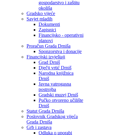
gospodarstvo i zaštitu
okoliša
Gradsko vijeće
Savjet mladih
Dokumenti
Zapisnici
Financijsko - operativni
planovi
Proračun Grada Drniša
Sponzorstva i donacije
Financijski izvještaji
Grad Drniš
Dječji vrtić Drniš
Narodna knjižnica
Drniš
Javna vatrogasna
postrojba
Gradski muzej Drniš
Pučko otvoreno učilište
Drniš
Statut Grada Drniša
Poslovnik Gradskog vijeća
Grada Drniša
Grb i zastava
Odluka o uporabi