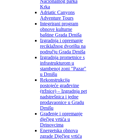
Nacionalnog parka
Krka
Adriatic Canyons
Adventure Tours
Integrirani program
obnove kulturne
baštine Grada Drniša
Izgradnja i opremanje
reciklažnog dvorišta na
području Grada Drniša
Izgradnja prometnice s
infrastrukturom u
stambenoj zoni "Pazar"
u Drnišu
Rekonstrukcija
postojeće građevine
(tržnice) – Izgradnja pet
nadstrešnica i jedne
prodavaonice u Gradu
Drnišu
Građenje i opremanje
dječjeg vrtića u
Drinovcima
Energetska obnova
zgrade Dječjeg vrtića