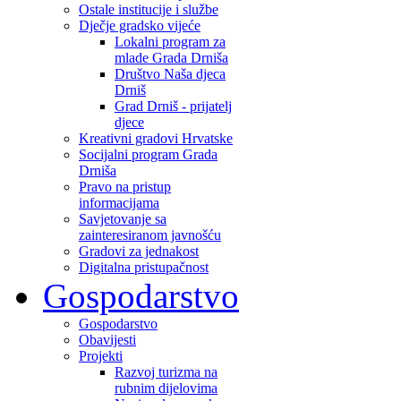
Ostale institucije i službe
Dječje gradsko vijeće
Lokalni program za
mlade Grada Drniša
Društvo Naša djeca
Drniš
Grad Drniš - prijatelj
djece
Kreativni gradovi Hrvatske
Socijalni program Grada
Drniša
Pravo na pristup
informacijama
Savjetovanje sa
zainteresiranom javnošću
Gradovi za jednakost
Digitalna pristupačnost
Gospodarstvo
Gospodarstvo
Obavijesti
Projekti
Razvoj turizma na
rubnim dijelovima