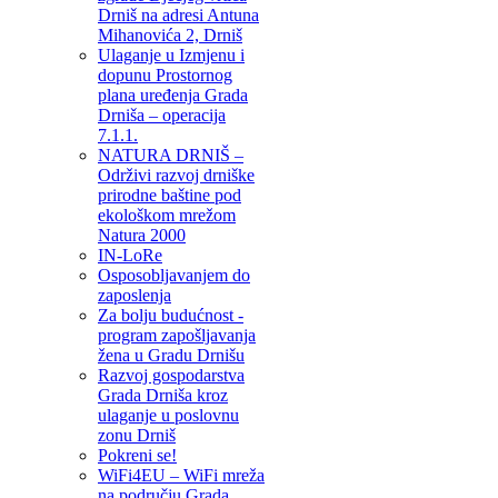
Drniš na adresi Antuna
Mihanovića 2, Drniš
Ulaganje u Izmjenu i
dopunu Prostornog
plana uređenja Grada
Drniša – operacija
7.1.1.
NATURA DRNIŠ –
Održivi razvoj drniške
prirodne baštine pod
ekološkom mrežom
Natura 2000
IN-LoRe
Osposobljavanjem do
zaposlenja
Za bolju budućnost -
program zapošljavanja
žena u Gradu Drnišu
Razvoj gospodarstva
Grada Drniša kroz
ulaganje u poslovnu
zonu Drniš
Pokreni se!
WiFi4EU – WiFi mreža
na području Grada