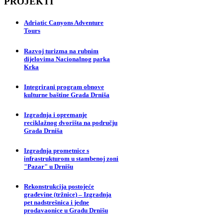
PROJEKTI
Adriatic Canyons Adventure
Tours
Razvoj turizma na rubnim
dijelovima Nacionalnog parka
Krka
Integrirani program obnove
kulturne baštine Grada Drniša
Izgradnja i opremanje
reciklažnog dvorišta na području
Grada Drniša
Izgradnja prometnice s
infrastrukturom u stambenoj zoni
"Pazar" u Drnišu
Rekonstrukcija postojeće
građevine (tržnice) – Izgradnja
pet nadstrešnica i jedne
prodavaonice u Gradu Drnišu