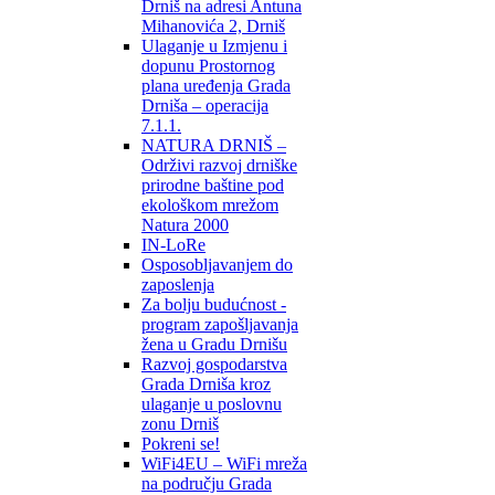
Drniš na adresi Antuna
Mihanovića 2, Drniš
Ulaganje u Izmjenu i
dopunu Prostornog
plana uređenja Grada
Drniša – operacija
7.1.1.
NATURA DRNIŠ –
Održivi razvoj drniške
prirodne baštine pod
ekološkom mrežom
Natura 2000
IN-LoRe
Osposobljavanjem do
zaposlenja
Za bolju budućnost -
program zapošljavanja
žena u Gradu Drnišu
Razvoj gospodarstva
Grada Drniša kroz
ulaganje u poslovnu
zonu Drniš
Pokreni se!
WiFi4EU – WiFi mreža
na području Grada