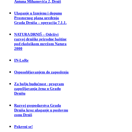
Antuna Mihanovića 2, Drniš
Ulaganje u Izmjenu i dopunu
Prostornog plana uređenja
Grada Drniša – operacija 7.1.1.
NATURA DRNIŠ – Održivi
razvoj drniške prirodne baštine
pod ekološkom mrežom Natura
2000
IN-LoRe
Osposobljavanjem do zaposlenja
Za bolju budućnost - program
zapošljavanja žena u Gradu
Drnišu
Razvoj gospodarstva Grada
Drniša kroz ulaganje u poslovnu
zonu Drniš
Pokreni se!