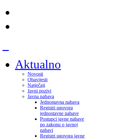
Aktualno
Novosti
Obavijesti
Natječaji
Javni pozivi
Javna nabava
Jednostavna nabava
Registri ugovora
jednostavne nabave
Postupci javne nabave
po zakonu o javnoj
nabavi
Registri ugovora javne