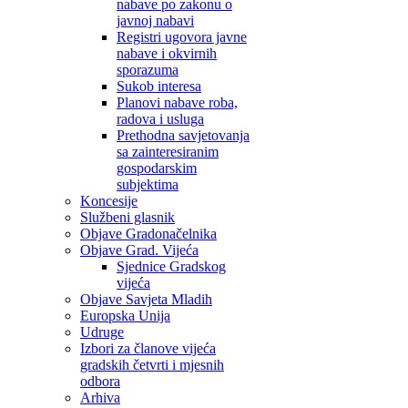
nabave po zakonu o
javnoj nabavi
Registri ugovora javne
nabave i okvirnih
sporazuma
Sukob interesa
Planovi nabave roba,
radova i usluga
Prethodna savjetovanja
sa zainteresiranim
gospodarskim
subjektima
Koncesije
Službeni glasnik
Objave Gradonačelnika
Objave Grad. Vijeća
Sjednice Gradskog
vijeća
Objave Savjeta Mladih
Europska Unija
Udruge
Izbori za članove vijeća
gradskih četvrti i mjesnih
odbora
Arhiva