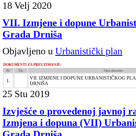
18
Velj
2020
VII. Izmjene i dopune Urbanis
Grada Drniša
Objavljeno u
Urbanistički plan
DOKUMENTI ZA PREUZIMANJE:
Br.
Tip
Opis datoteke
VII. IZMJENE I DOPUNE URBANISTIČKOG P
1.
DRNIŠA
25
Stu
2019
Izvješće o provedenoj javnoj r
Izmjena i dopuna (VII) Urbani
Grada Drniša