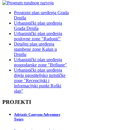
Prostorni plan uređenja Grada
Drniša
Urbanistički plan uređenja
Grada Drniša
Urbanistički plan uređenja
poslovne zone "Radonić"
Detaljni plan uređenja
stambene zone Kalun u
Drnišu
Urbanistički plan uređenja
gospodarske zone "Brištane"
Urbanistički plan uređenja
dijela ugostiteljsko turističke
zone "Recepcijski i
informacijski punkt Roški
slap"
PROJEKTI
Adriatic Canyons Adventure
Tours