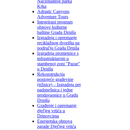
Nacionalnog parka
Krka
Adriatic Canyons
Adventure Tours
Integrirani program
obnove kulturne
baštine Grada Drniša
Izgradnja i opremanje
reciklažnog dvorišta na
području Grada Drniša
Izgradnja prometnice s
infrastrukturom u
stambenoj zoni "Pazar"
u Drnišu
Rekonstrukcija
postojeće građevine
(tržnice) – Izgradnja pet
nadstrešnica i jedne
prodavaonice u Gradu
Drnišu
Građenje i opremanje
dječjeg vrtića u
Drinovcima
Energetska obnova
zgrade Dječjeg vrtića