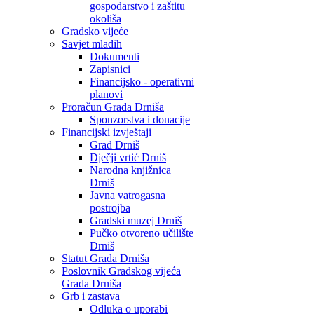
gospodarstvo i zaštitu
okoliša
Gradsko vijeće
Savjet mladih
Dokumenti
Zapisnici
Financijsko - operativni
planovi
Proračun Grada Drniša
Sponzorstva i donacije
Financijski izvještaji
Grad Drniš
Dječji vrtić Drniš
Narodna knjižnica
Drniš
Javna vatrogasna
postrojba
Gradski muzej Drniš
Pučko otvoreno učilište
Drniš
Statut Grada Drniša
Poslovnik Gradskog vijeća
Grada Drniša
Grb i zastava
Odluka o uporabi