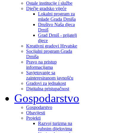
Ostale institucije i službe
Dječje gradsko vijeće
Lokalni program za
mlade Grada Drniša
Društvo Naša djeca
Drniš
Grad Drniš - prijatelj
djece
Kreativni gradovi Hrvatske
Socijalni program Grada
Drniša
Pravo na pristup
informacijama
Savjetovanje sa
zainteresiranom javnošću
Gradovi za jednakost
Digitalna pristupačnost
Gospodarstvo
Gospodarstvo
Obavijesti
Projekti
Razvoj turizma na
rubnim dijelovima