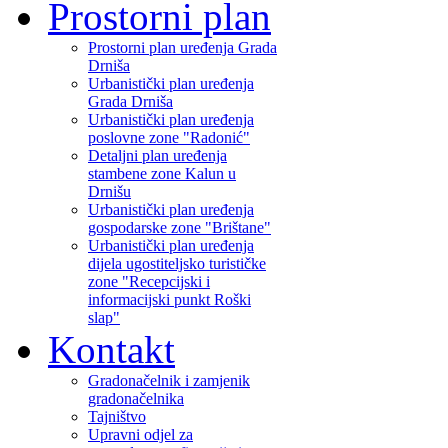
Prostorni plan
Prostorni plan uređenja Grada
Drniša
Urbanistički plan uređenja
Grada Drniša
Urbanistički plan uređenja
poslovne zone "Radonić"
Detaljni plan uređenja
stambene zone Kalun u
Drnišu
Urbanistički plan uređenja
gospodarske zone "Brištane"
Urbanistički plan uređenja
dijela ugostiteljsko turističke
zone "Recepcijski i
informacijski punkt Roški
slap"
Kontakt
Gradonačelnik i zamjenik
gradonačelnika
Tajništvo
Upravni odjel za