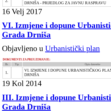
2.
DRNIŠA - PRIJEDLOG ZA JAVNU RASPRAVU
16
Velj
2017
VI. Izmjene i dopune Urbanist
Grada Drniša
Objavljeno u
Urbanistički plan
DOKUMENTI ZA PREUZIMANJE:
Br.
Tip
Opis datoteke
VI. IZMJENE I DOPUNE URBANISTIČKOG PL
1.
DRNIŠA
19
Kol
2014
III. Izmjene i dopune Urbanist
Grada Drniša