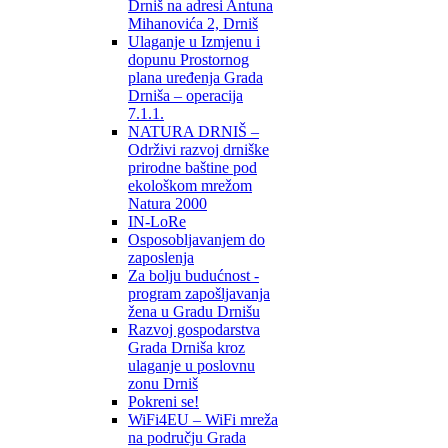
Drniš na adresi Antuna
Mihanovića 2, Drniš
Ulaganje u Izmjenu i
dopunu Prostornog
plana uređenja Grada
Drniša – operacija
7.1.1.
NATURA DRNIŠ –
Održivi razvoj drniške
prirodne baštine pod
ekološkom mrežom
Natura 2000
IN-LoRe
Osposobljavanjem do
zaposlenja
Za bolju budućnost -
program zapošljavanja
žena u Gradu Drnišu
Razvoj gospodarstva
Grada Drniša kroz
ulaganje u poslovnu
zonu Drniš
Pokreni se!
WiFi4EU – WiFi mreža
na području Grada