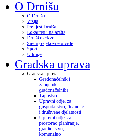
O Drnišu
O Drnišu
Vizija
Povijest Drniša
Lokaliteti i nalazišta
Drniške crkve
Srednjovjekovne utvrde
Sport
Udruge
Gradska uprava
Gradska uprava
Gradonačelnik i
zamjenik
gradonačelnika
Tajništvo
Upravni odjel za
gospodarstvo, financije
i društvene djelatnosti
Upravni odjel za
prostorno planiranje,
graditeljstvo,
komunalno