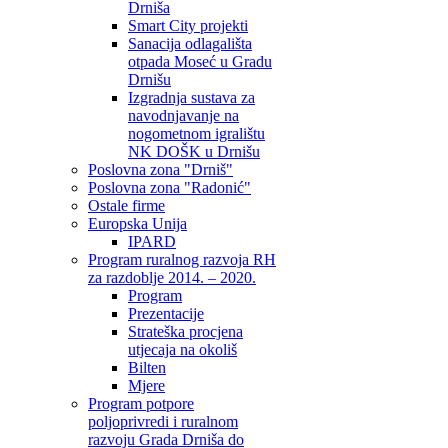
Drniša
Smart City projekti
Sanacija odlagališta
otpada Moseć u Gradu
Drnišu
Izgradnja sustava za
navodnjavanje na
nogometnom igralištu
NK DOŠK u Drnišu
Poslovna zona "Drniš"
Poslovna zona "Radonić"
Ostale firme
Europska Unija
IPARD
Program ruralnog razvoja RH
za razdoblje 2014. – 2020.
Program
Prezentacije
Strateška procjena
utjecaja na okoliš
Bilten
Mjere
Program potpore
poljoprivredi i ruralnom
razvoju Grada Drniša do