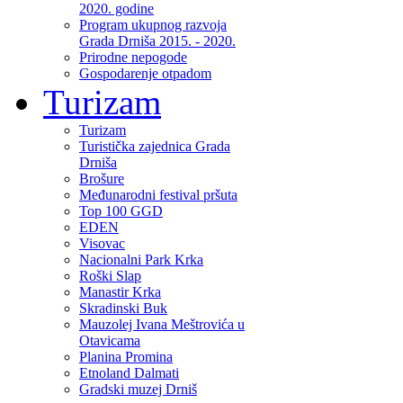
2020. godine
Program ukupnog razvoja
Grada Drniša 2015. - 2020.
Prirodne nepogode
Gospodarenje otpadom
Turizam
Turizam
Turistička zajednica Grada
Drniša
Brošure
Međunarodni festival pršuta
Top 100 GGD
EDEN
Visovac
Nacionalni Park Krka
Roški Slap
Manastir Krka
Skradinski Buk
Mauzolej Ivana Meštrovića u
Otavicama
Planina Promina
Etnoland Dalmati
Gradski muzej Drniš