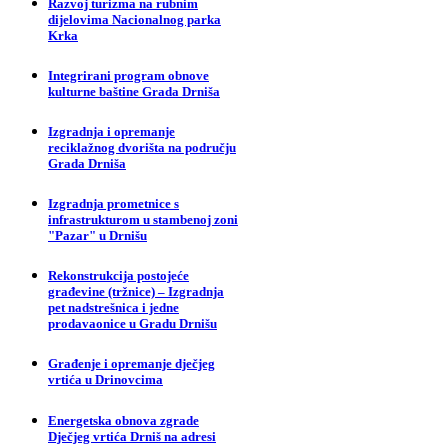
Razvoj turizma na rubnim
dijelovima Nacionalnog parka
Krka
Integrirani program obnove
kulturne baštine Grada Drniša
Izgradnja i opremanje
reciklažnog dvorišta na području
Grada Drniša
Izgradnja prometnice s
infrastrukturom u stambenoj zoni
"Pazar" u Drnišu
Rekonstrukcija postojeće
građevine (tržnice) – Izgradnja
pet nadstrešnica i jedne
prodavaonice u Gradu Drnišu
Građenje i opremanje dječjeg
vrtića u Drinovcima
Energetska obnova zgrade
Dječjeg vrtića Drniš na adresi