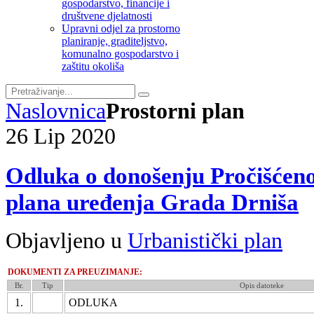
gospodarstvo, financije i
društvene djelatnosti
Upravni odjel za prostorno
planiranje, graditeljstvo,
komunalno gospodarstvo i
zaštitu okoliša
Naslovnica
Prostorni plan
26
Lip
2020
Odluka o donošenju Pročišćeno
plana uređenja Grada Drniša
Objavljeno u
Urbanistički plan
DOKUMENTI ZA PREUZIMANJE:
Br.
Tip
Opis datoteke
1.
ODLUKA