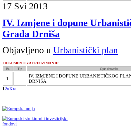
17
Svi
2013
IV. Izmjene i dopune Urbanist
Grada Drniša
Objavljeno u
Urbanistički plan
DOKUMENTI ZA PREUZIMANJE:
Br.
Tip
Opis datoteke
IV. IZMJENE I DOPUNE URBANISTIČKOG PL
1.
DRNIŠA
1
2
»
Kraj