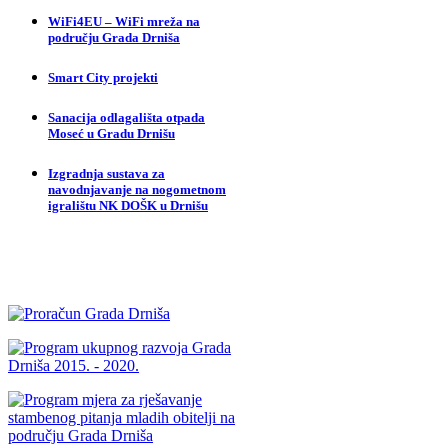
WiFi4EU – WiFi mreža na
području Grada Drniša
Smart City projekti
Sanacija odlagališta otpada
Moseć u Gradu Drnišu
Izgradnja sustava za
navodnjavanje na nogometnom
igralištu NK DOŠK u Drnišu