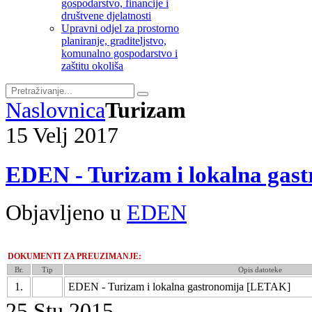
gospodarstvo, financije i
društvene djelatnosti
Upravni odjel za prostorno
planiranje, graditeljstvo,
komunalno gospodarstvo i
zaštitu okoliša
Naslovnica
Turizam
15
Velj
2017
EDEN - Turizam i lokalna ga
Objavljeno u
EDEN
DOKUMENTI ZA PREUZIMANJE:
Br.
Tip
Opis datoteke
1.
EDEN - Turizam i lokalna gastronomija [LETAK]
25
Stu
2015