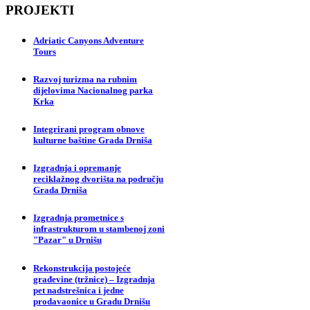
PROJEKTI
Adriatic Canyons Adventure
Tours
Razvoj turizma na rubnim
dijelovima Nacionalnog parka
Krka
Integrirani program obnove
kulturne baštine Grada Drniša
Izgradnja i opremanje
reciklažnog dvorišta na području
Grada Drniša
Izgradnja prometnice s
infrastrukturom u stambenoj zoni
"Pazar" u Drnišu
Rekonstrukcija postojeće
građevine (tržnice) – Izgradnja
pet nadstrešnica i jedne
prodavaonice u Gradu Drnišu