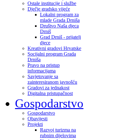
Ostale institucije i službe
Dječje gradsko vijeće
Lokalni program za
mlade Grada Drniša
Društvo Naša djeca
Drniš
Grad Drniš - prijatelj
djece
Kreativni gradovi Hrvatske
Socijalni program Grada
Drniša
Pravo na pristup
informacijama
Savjetovanje sa
zainteresiranom javnošću
Gradovi za jednakost
Digitalna pristupačnost
Gospodarstvo
Gospodarstvo
Obavijesti
Projekti
Razvoj turizma na
rubnim dijelovima