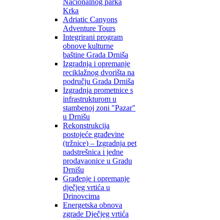
Nacionalnog parka
Krka
Adriatic Canyons
Adventure Tours
Integrirani program
obnove kulturne
baštine Grada Drniša
Izgradnja i opremanje
reciklažnog dvorišta na
području Grada Drniša
Izgradnja prometnice s
infrastrukturom u
stambenoj zoni "Pazar"
u Drnišu
Rekonstrukcija
postojeće građevine
(tržnice) – Izgradnja pet
nadstrešnica i jedne
prodavaonice u Gradu
Drnišu
Građenje i opremanje
dječjeg vrtića u
Drinovcima
Energetska obnova
zgrade Dječjeg vrtića