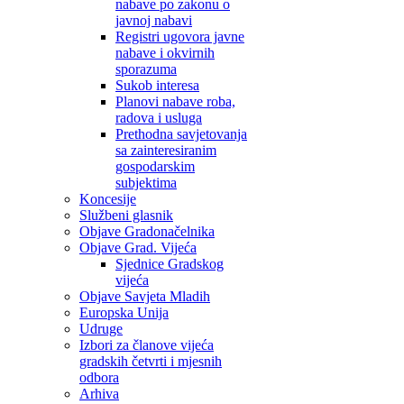
nabave po zakonu o
javnoj nabavi
Registri ugovora javne
nabave i okvirnih
sporazuma
Sukob interesa
Planovi nabave roba,
radova i usluga
Prethodna savjetovanja
sa zainteresiranim
gospodarskim
subjektima
Koncesije
Službeni glasnik
Objave Gradonačelnika
Objave Grad. Vijeća
Sjednice Gradskog
vijeća
Objave Savjeta Mladih
Europska Unija
Udruge
Izbori za članove vijeća
gradskih četvrti i mjesnih
odbora
Arhiva