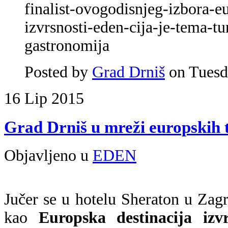
finalist-ovogodisnjeg-izbora-e
izvrsnosti-eden-cija-je-tema-tu
gastronomija
Posted by
Grad Drniš
on Tuesd
16
Lip
2015
Grad Drniš u mreži europskih t
Objavljeno u
EDEN
Jučer se u hotelu Sheraton u Za
kao
Europska destinacija izvr