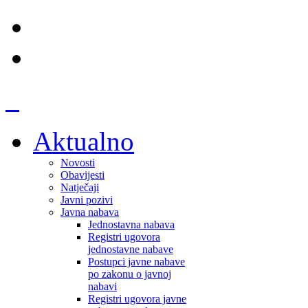
Aktualno
Novosti
Obavijesti
Natječaji
Javni pozivi
Javna nabava
Jednostavna nabava
Registri ugovora
jednostavne nabave
Postupci javne nabave
po zakonu o javnoj
nabavi
Registri ugovora javne