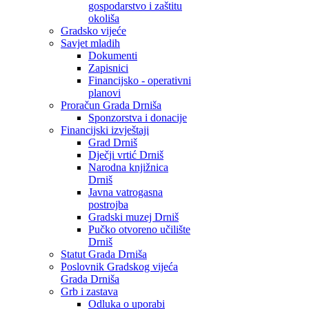
gospodarstvo i zaštitu
okoliša
Gradsko vijeće
Savjet mladih
Dokumenti
Zapisnici
Financijsko - operativni
planovi
Proračun Grada Drniša
Sponzorstva i donacije
Financijski izvještaji
Grad Drniš
Dječji vrtić Drniš
Narodna knjižnica
Drniš
Javna vatrogasna
postrojba
Gradski muzej Drniš
Pučko otvoreno učilište
Drniš
Statut Grada Drniša
Poslovnik Gradskog vijeća
Grada Drniša
Grb i zastava
Odluka o uporabi