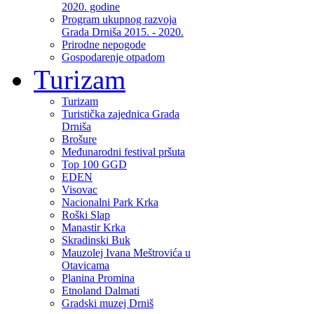
2020. godine
Program ukupnog razvoja
Grada Drniša 2015. - 2020.
Prirodne nepogode
Gospodarenje otpadom
Turizam
Turizam
Turistička zajednica Grada
Drniša
Brošure
Međunarodni festival pršuta
Top 100 GGD
EDEN
Visovac
Nacionalni Park Krka
Roški Slap
Manastir Krka
Skradinski Buk
Mauzolej Ivana Meštrovića u
Otavicama
Planina Promina
Etnoland Dalmati
Gradski muzej Drniš