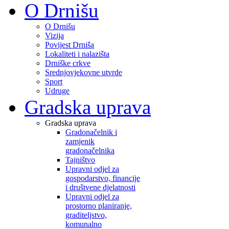
O Drnišu
O Drnišu
Vizija
Povijest Drniša
Lokaliteti i nalazišta
Drniške crkve
Srednjovjekovne utvrde
Sport
Udruge
Gradska uprava
Gradska uprava
Gradonačelnik i
zamjenik
gradonačelnika
Tajništvo
Upravni odjel za
gospodarstvo, financije
i društvene djelatnosti
Upravni odjel za
prostorno planiranje,
graditeljstvo,
komunalno