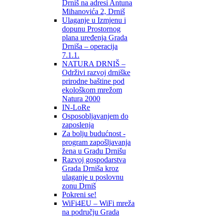
Drniš na adresi Antuna
Mihanovića 2, Drniš
Ulaganje u Izmjenu i
dopunu Prostornog
plana uređenja Grada
Drniša – operacija
7.1.1.
NATURA DRNIŠ –
Održivi razvoj drniške
prirodne baštine pod
ekološkom mrežom
Natura 2000
IN-LoRe
Osposobljavanjem do
zaposlenja
Za bolju budućnost -
program zapošljavanja
žena u Gradu Drnišu
Razvoj gospodarstva
Grada Drniša kroz
ulaganje u poslovnu
zonu Drniš
Pokreni se!
WiFi4EU – WiFi mreža
na području Grada