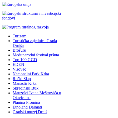
Turizam
Turistička zajednica Grada
Drniša
Brošure
Međunarodni festival pršuta
Top 100 GGD
EDEN
Visovac
Nacionalni Park Krka
Roški Slap
Manastir Krka
Skradinski Buk
Mauzolej Ivana Meštrovića u
Otavicama
Planina Promina
Etnoland Dalmati
Gradski muzej Drniš