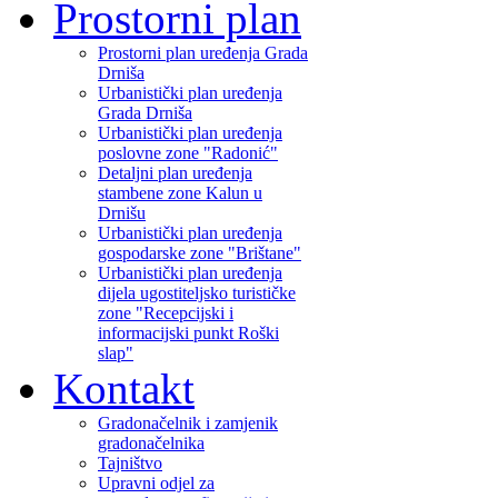
Prostorni plan
Prostorni plan uređenja Grada
Drniša
Urbanistički plan uređenja
Grada Drniša
Urbanistički plan uređenja
poslovne zone "Radonić"
Detaljni plan uređenja
stambene zone Kalun u
Drnišu
Urbanistički plan uređenja
gospodarske zone "Brištane"
Urbanistički plan uređenja
dijela ugostiteljsko turističke
zone "Recepcijski i
informacijski punkt Roški
slap"
Kontakt
Gradonačelnik i zamjenik
gradonačelnika
Tajništvo
Upravni odjel za