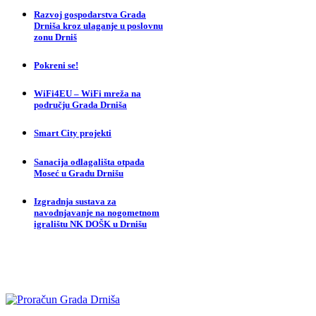
Razvoj gospodarstva Grada
Drniša kroz ulaganje u poslovnu
zonu Drniš
Pokreni se!
WiFi4EU – WiFi mreža na
području Grada Drniša
Smart City projekti
Sanacija odlagališta otpada
Moseć u Gradu Drnišu
Izgradnja sustava za
navodnjavanje na nogometnom
igralištu NK DOŠK u Drnišu