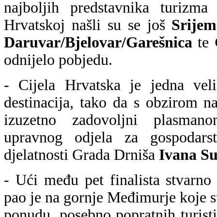
najboljih predstavnika turizma
Hrvatskoj našli su se još
Srijem 
Daruvar/Bjelovar/Garešnica
te
odnijelo pobjedu.
- Cijela Hrvatska je jedna vel
destinacija, tako da s obzirom 
izuzetno zadovoljni plasmano
upravnog odjela za gospodarst
djelatnosti Grada Drniša
Ivana Su
- Ući među pet finalista stvarno 
pao je na gornje Međimurje koje s
ponudu, posebno popratnih turisti