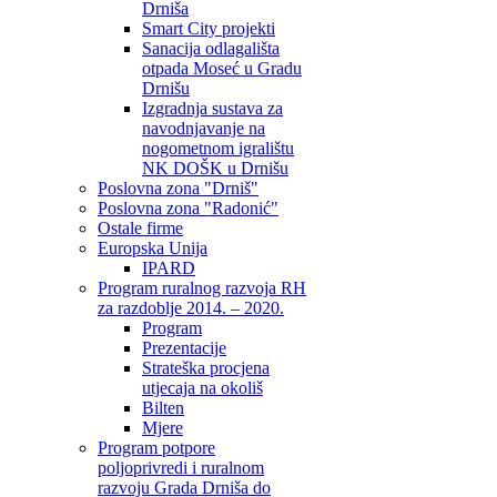
Drniša
Smart City projekti
Sanacija odlagališta
otpada Moseć u Gradu
Drnišu
Izgradnja sustava za
navodnjavanje na
nogometnom igralištu
NK DOŠK u Drnišu
Poslovna zona "Drniš"
Poslovna zona "Radonić"
Ostale firme
Europska Unija
IPARD
Program ruralnog razvoja RH
za razdoblje 2014. – 2020.
Program
Prezentacije
Strateška procjena
utjecaja na okoliš
Bilten
Mjere
Program potpore
poljoprivredi i ruralnom
razvoju Grada Drniša do