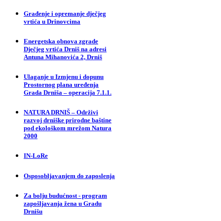
Građenje i opremanje dječjeg
vrtića u Drinovcima
Energetska obnova zgrade
Dječjeg vrtića Drniš na adresi
Antuna Mihanovića 2, Drniš
Ulaganje u Izmjenu i dopunu
Prostornog plana uređenja
Grada Drniša – operacija 7.1.1.
NATURA DRNIŠ – Održivi
razvoj drniške prirodne baštine
pod ekološkom mrežom Natura
2000
IN-LoRe
Osposobljavanjem do zaposlenja
Za bolju budućnost - program
zapošljavanja žena u Gradu
Drnišu