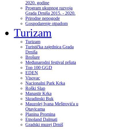
2020. godine
Program ukupnog razvoja
Grada Drniša 2015. - 2020.
Prirodne nepogode
Gospodarenje otpadom
Turizam
Turizam
Turistička zajednica Grada
Drniša
Brošure
Međunarodni festival pršuta
Top 100 GGD
EDEN
Visovac
Nacionalni Park Krka
Roški Slap
Manastir Krka
Skradinski Buk
Mauzolej Ivana Meštrovića u
Otavicama
Planina Promina
Etnoland Dalmati
Gradski muzej Drniš