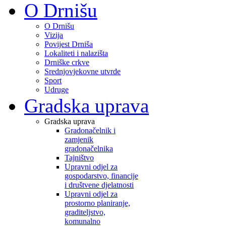
O Drnišu
O Drnišu
Vizija
Povijest Drniša
Lokaliteti i nalazišta
Drniške crkve
Srednjovjekovne utvrde
Sport
Udruge
Gradska uprava
Gradska uprava
Gradonačelnik i
zamjenik
gradonačelnika
Tajništvo
Upravni odjel za
gospodarstvo, financije
i društvene djelatnosti
Upravni odjel za
prostorno planiranje,
graditeljstvo,
komunalno