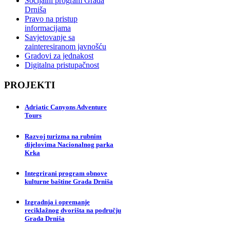
Socijalni program Grada
Drniša
Pravo na pristup
informacijama
Savjetovanje sa
zainteresiranom javnošću
Gradovi za jednakost
Digitalna pristupačnost
PROJEKTI
Adriatic Canyons Adventure
Tours
Razvoj turizma na rubnim
dijelovima Nacionalnog parka
Krka
Integrirani program obnove
kulturne baštine Grada Drniša
Izgradnja i opremanje
reciklažnog dvorišta na području
Grada Drniša