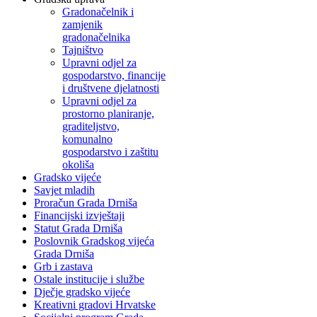
Gradonačelnik i
zamjenik
gradonačelnika
Tajništvo
Upravni odjel za
gospodarstvo, financije
i društvene djelatnosti
Upravni odjel za
prostorno planiranje,
graditeljstvo,
komunalno
gospodarstvo i zaštitu
okoliša
Gradsko vijeće
Savjet mladih
Proračun Grada Drniša
Financijski izvještaji
Statut Grada Drniša
Poslovnik Gradskog vijeća
Grada Drniša
Grb i zastava
Ostale institucije i službe
Dječje gradsko vijeće
Kreativni gradovi Hrvatske