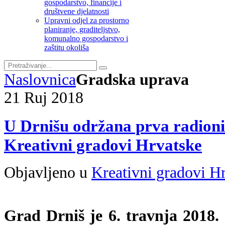
gospodarstvo, financije i
društvene djelatnosti
Upravni odjel za prostorno
planiranje, graditeljstvo,
komunalno gospodarstvo i
zaštitu okoliša
Naslovnica
Gradska uprava
21
Ruj
2018
U Drnišu održana prva radioni
Kreativni gradovi Hrvatske
Objavljeno u
Kreativni gradovi H
Grad Drniš je 6. travnja 2018.