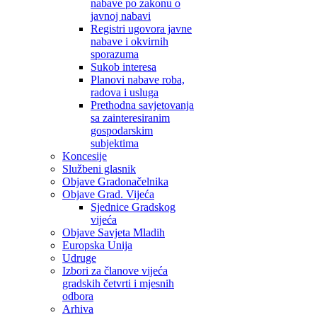
nabave po zakonu o
javnoj nabavi
Registri ugovora javne
nabave i okvirnih
sporazuma
Sukob interesa
Planovi nabave roba,
radova i usluga
Prethodna savjetovanja
sa zainteresiranim
gospodarskim
subjektima
Koncesije
Službeni glasnik
Objave Gradonačelnika
Objave Grad. Vijeća
Sjednice Gradskog
vijeća
Objave Savjeta Mladih
Europska Unija
Udruge
Izbori za članove vijeća
gradskih četvrti i mjesnih
odbora
Arhiva