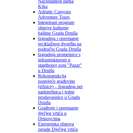
Nacionalnog parka
Krka
Adriatic Canyons
Adventure Tours
Integrirani program
obnove kulturne
baštine Grada Drniša
Izgradnja i opremanje
reciklažnog dvorišta na
području Grada Drniša
Izgradnja prometnice s
infrastrukturom u
stambenoj zoni "Pazar"
u Drnišu
Rekonstrukcija
postojeće građevine
(tržnice) – Izgradnja pet
nadstrešnica i jedne
prodavaonice u Gradu
Drnišu
Građenje i opremanje
dječjeg vrtića u
Drinovcima
Energetska obnova
zgrade Dječjeg vrtića