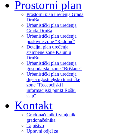
Prostorni plan
Prostorni plan uređenja Grada
Drniša
Urbanistički plan uređenja
Grada Drniša
Urbanistički plan uređenja
poslovne zone "Radonić"
Detaljni plan uređenja
stambene zone Kalun u
Drnišu
Urbanistički plan uređenja
gospodarske zone "Brištane"
Urbanistički plan uređenja
dijela ugostiteljsko turističke
zone "Recepcijski i
informacijski punkt Roški
slap"
Kontakt
Gradonačelnik i zamjenik
gradonačelnika
Tajništvo
Upravni odjel za