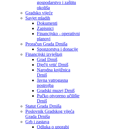
gospodarstvo i zaštitu
okoliša
Gradsko vijeće
Savjet mladih
Dokumenti
Zapisnici
Financijsko - operativni
planovi
Proračun Grada Drniša
Sponzorstva i donacije
Financijski izvještaji
Grad Drniš
Dječji vrtić Drniš
Narodna knjižnica
Drniš
Javna vatrogasna
postrojba
Gradski muzej Drniš
Pučko otvoreno učilište
Drniš
Statut Grada Drniša
Poslovnik Gradskog vijeća
Grada Drniša
Grb i zastava
Odluka o uporabi