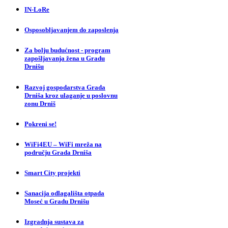
IN-LoRe
Osposobljavanjem do zaposlenja
Za bolju budućnost - program
zapošljavanja žena u Gradu
Drnišu
Razvoj gospodarstva Grada
Drniša kroz ulaganje u poslovnu
zonu Drniš
Pokreni se!
WiFi4EU – WiFi mreža na
području Grada Drniša
Smart City projekti
Sanacija odlagališta otpada
Moseć u Gradu Drnišu
Izgradnja sustava za