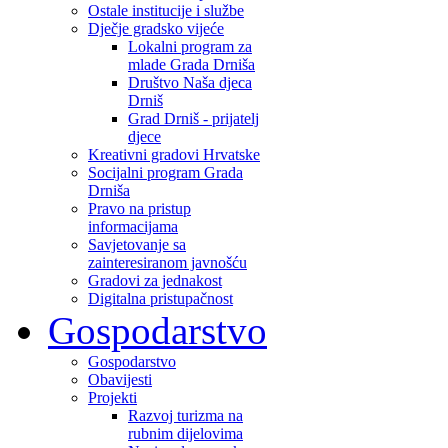
Ostale institucije i službe
Dječje gradsko vijeće
Lokalni program za
mlade Grada Drniša
Društvo Naša djeca
Drniš
Grad Drniš - prijatelj
djece
Kreativni gradovi Hrvatske
Socijalni program Grada
Drniša
Pravo na pristup
informacijama
Savjetovanje sa
zainteresiranom javnošću
Gradovi za jednakost
Digitalna pristupačnost
Gospodarstvo
Gospodarstvo
Obavijesti
Projekti
Razvoj turizma na
rubnim dijelovima