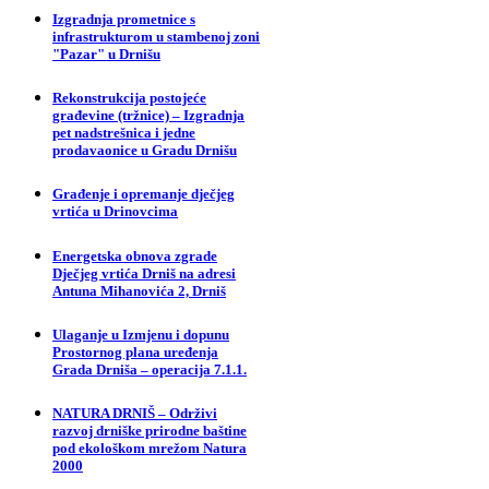
Izgradnja prometnice s
infrastrukturom u stambenoj zoni
"Pazar" u Drnišu
Rekonstrukcija postojeće
građevine (tržnice) – Izgradnja
pet nadstrešnica i jedne
prodavaonice u Gradu Drnišu
Građenje i opremanje dječjeg
vrtića u Drinovcima
Energetska obnova zgrade
Dječjeg vrtića Drniš na adresi
Antuna Mihanovića 2, Drniš
Ulaganje u Izmjenu i dopunu
Prostornog plana uređenja
Grada Drniša – operacija 7.1.1.
NATURA DRNIŠ – Održivi
razvoj drniške prirodne baštine
pod ekološkom mrežom Natura
2000