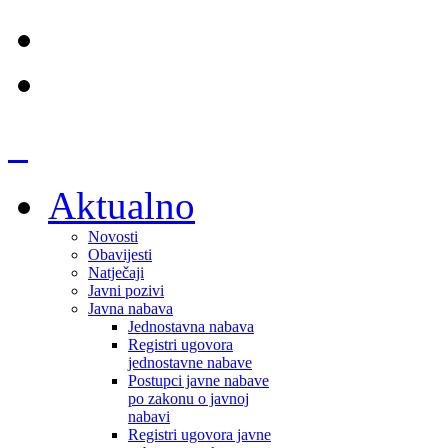
Aktualno
Novosti
Obavijesti
Natječaji
Javni pozivi
Javna nabava
Jednostavna nabava
Registri ugovora
jednostavne nabave
Postupci javne nabave
po zakonu o javnoj
nabavi
Registri ugovora javne