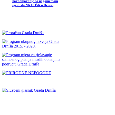
navodnjavanje na nogometnom
igralištu NK DOŠK u Drnišu