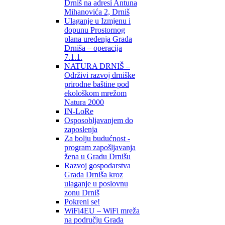
Drniš na adresi Antuna
Mihanovića 2, Drniš
Ulaganje u Izmjenu i
dopunu Prostornog
plana uređenja Grada
Drniša – operacija
7.1.1.
NATURA DRNIŠ –
Održivi razvoj drniške
prirodne baštine pod
ekološkom mrežom
Natura 2000
IN-LoRe
Osposobljavanjem do
zaposlenja
Za bolju budućnost -
program zapošljavanja
žena u Gradu Drnišu
Razvoj gospodarstva
Grada Drniša kroz
ulaganje u poslovnu
zonu Drniš
Pokreni se!
WiFi4EU – WiFi mreža
na području Grada