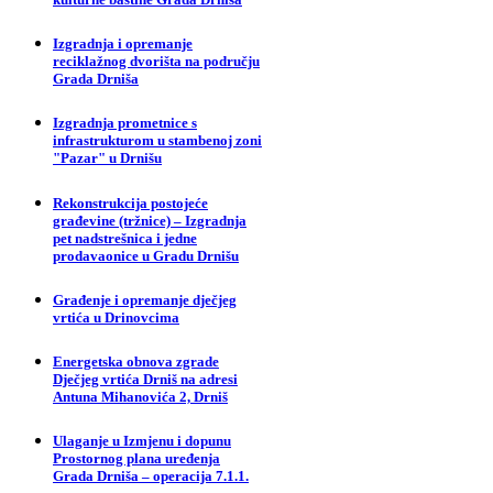
Izgradnja i opremanje
reciklažnog dvorišta na području
Grada Drniša
Izgradnja prometnice s
infrastrukturom u stambenoj zoni
"Pazar" u Drnišu
Rekonstrukcija postojeće
građevine (tržnice) – Izgradnja
pet nadstrešnica i jedne
prodavaonice u Gradu Drnišu
Građenje i opremanje dječjeg
vrtića u Drinovcima
Energetska obnova zgrade
Dječjeg vrtića Drniš na adresi
Antuna Mihanovića 2, Drniš
Ulaganje u Izmjenu i dopunu
Prostornog plana uređenja
Grada Drniša – operacija 7.1.1.