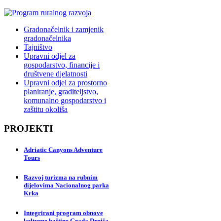
Gradonačelnik i zamjenik
gradonačelnika
Tajništvo
Upravni odjel za
gospodarstvo, financije i
društvene djelatnosti
Upravni odjel za prostorno
planiranje, graditeljstvo,
komunalno gospodarstvo i
zaštitu okoliša
PROJEKTI
Adriatic Canyons Adventure
Tours
Razvoj turizma na rubnim
dijelovima Nacionalnog parka
Krka
Integrirani program obnove
kulturne baštine Grada Drniša