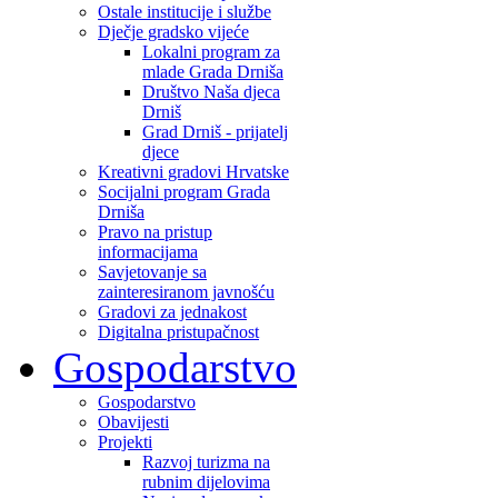
Ostale institucije i službe
Dječje gradsko vijeće
Lokalni program za
mlade Grada Drniša
Društvo Naša djeca
Drniš
Grad Drniš - prijatelj
djece
Kreativni gradovi Hrvatske
Socijalni program Grada
Drniša
Pravo na pristup
informacijama
Savjetovanje sa
zainteresiranom javnošću
Gradovi za jednakost
Digitalna pristupačnost
Gospodarstvo
Gospodarstvo
Obavijesti
Projekti
Razvoj turizma na
rubnim dijelovima