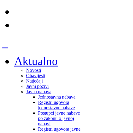
Aktualno
Novosti
Obavijesti
Natječaji
Javni pozivi
Javna nabava
Jednostavna nabava
Registri ugovora
jednostavne nabave
Postupci javne nabave
po zakonu o javnoj
nabavi
Registri ugovora javne