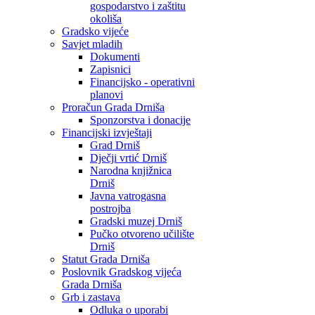
gospodarstvo i zaštitu
okoliša
Gradsko vijeće
Savjet mladih
Dokumenti
Zapisnici
Financijsko - operativni
planovi
Proračun Grada Drniša
Sponzorstva i donacije
Financijski izvještaji
Grad Drniš
Dječji vrtić Drniš
Narodna knjižnica
Drniš
Javna vatrogasna
postrojba
Gradski muzej Drniš
Pučko otvoreno učilište
Drniš
Statut Grada Drniša
Poslovnik Gradskog vijeća
Grada Drniša
Grb i zastava
Odluka o uporabi