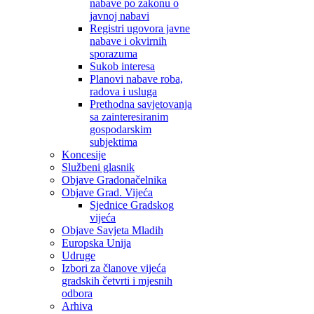
nabave po zakonu o
javnoj nabavi
Registri ugovora javne
nabave i okvirnih
sporazuma
Sukob interesa
Planovi nabave roba,
radova i usluga
Prethodna savjetovanja
sa zainteresiranim
gospodarskim
subjektima
Koncesije
Službeni glasnik
Objave Gradonačelnika
Objave Grad. Vijeća
Sjednice Gradskog
vijeća
Objave Savjeta Mladih
Europska Unija
Udruge
Izbori za članove vijeća
gradskih četvrti i mjesnih
odbora
Arhiva