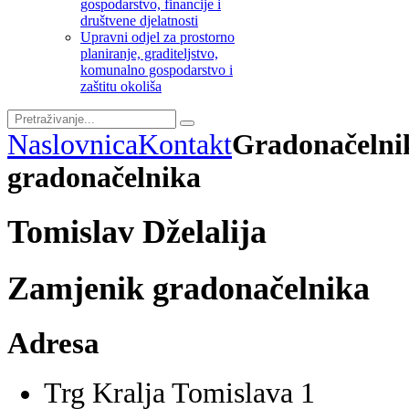
gospodarstvo, financije i
društvene djelatnosti
Upravni odjel za prostorno
planiranje, graditeljstvo,
komunalno gospodarstvo i
zaštitu okoliša
Naslovnica
Kontakt
Gradonačelnik
gradonačelnika
Tomislav Dželalija
Zamjenik gradonačelnika
Adresa
Trg Kralja Tomislava 1