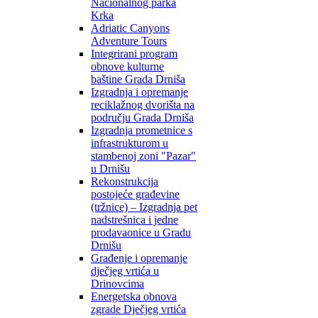
Nacionalnog parka
Krka
Adriatic Canyons
Adventure Tours
Integrirani program
obnove kulturne
baštine Grada Drniša
Izgradnja i opremanje
reciklažnog dvorišta na
području Grada Drniša
Izgradnja prometnice s
infrastrukturom u
stambenoj zoni "Pazar"
u Drnišu
Rekonstrukcija
postojeće građevine
(tržnice) – Izgradnja pet
nadstrešnica i jedne
prodavaonice u Gradu
Drnišu
Građenje i opremanje
dječjeg vrtića u
Drinovcima
Energetska obnova
zgrade Dječjeg vrtića