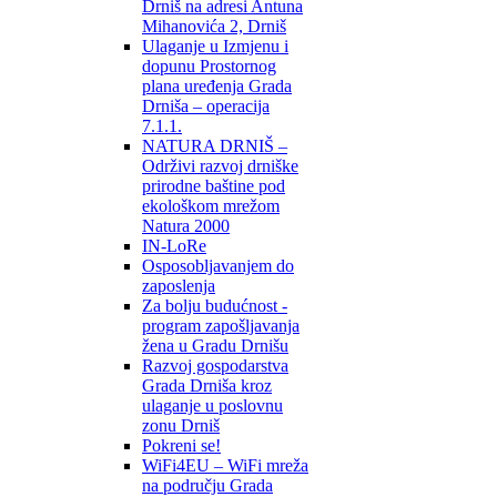
Drniš na adresi Antuna
Mihanovića 2, Drniš
Ulaganje u Izmjenu i
dopunu Prostornog
plana uređenja Grada
Drniša – operacija
7.1.1.
NATURA DRNIŠ –
Održivi razvoj drniške
prirodne baštine pod
ekološkom mrežom
Natura 2000
IN-LoRe
Osposobljavanjem do
zaposlenja
Za bolju budućnost -
program zapošljavanja
žena u Gradu Drnišu
Razvoj gospodarstva
Grada Drniša kroz
ulaganje u poslovnu
zonu Drniš
Pokreni se!
WiFi4EU – WiFi mreža
na području Grada