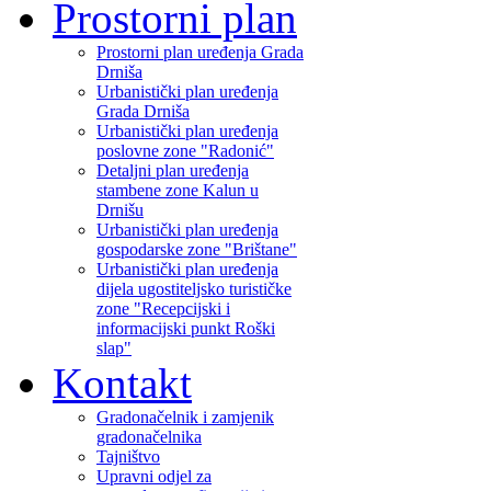
Prostorni plan
Prostorni plan uređenja Grada
Drniša
Urbanistički plan uređenja
Grada Drniša
Urbanistički plan uređenja
poslovne zone "Radonić"
Detaljni plan uređenja
stambene zone Kalun u
Drnišu
Urbanistički plan uređenja
gospodarske zone "Brištane"
Urbanistički plan uređenja
dijela ugostiteljsko turističke
zone "Recepcijski i
informacijski punkt Roški
slap"
Kontakt
Gradonačelnik i zamjenik
gradonačelnika
Tajništvo
Upravni odjel za