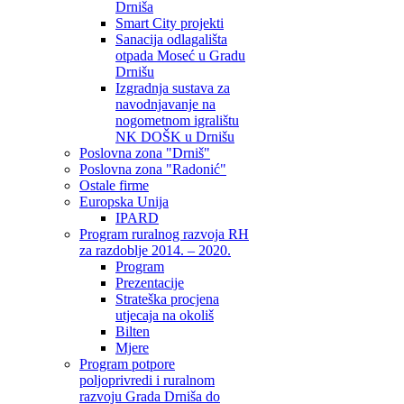
Drniša
Smart City projekti
Sanacija odlagališta
otpada Moseć u Gradu
Drnišu
Izgradnja sustava za
navodnjavanje na
nogometnom igralištu
NK DOŠK u Drnišu
Poslovna zona "Drniš"
Poslovna zona "Radonić"
Ostale firme
Europska Unija
IPARD
Program ruralnog razvoja RH
za razdoblje 2014. – 2020.
Program
Prezentacije
Strateška procjena
utjecaja na okoliš
Bilten
Mjere
Program potpore
poljoprivredi i ruralnom
razvoju Grada Drniša do