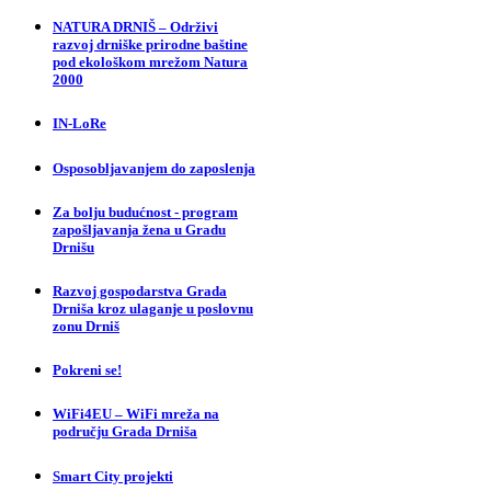
NATURA DRNIŠ – Održivi
razvoj drniške prirodne baštine
pod ekološkom mrežom Natura
2000
IN-LoRe
Osposobljavanjem do zaposlenja
Za bolju budućnost - program
zapošljavanja žena u Gradu
Drnišu
Razvoj gospodarstva Grada
Drniša kroz ulaganje u poslovnu
zonu Drniš
Pokreni se!
WiFi4EU – WiFi mreža na
području Grada Drniša
Smart City projekti