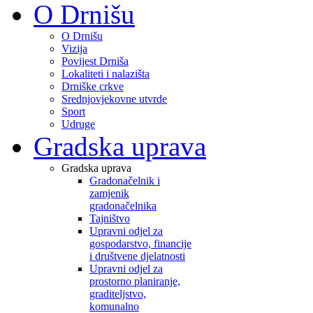
O Drnišu
O Drnišu
Vizija
Povijest Drniša
Lokaliteti i nalazišta
Drniške crkve
Srednjovjekovne utvrde
Sport
Udruge
Gradska uprava
Gradska uprava
Gradonačelnik i
zamjenik
gradonačelnika
Tajništvo
Upravni odjel za
gospodarstvo, financije
i društvene djelatnosti
Upravni odjel za
prostorno planiranje,
graditeljstvo,
komunalno