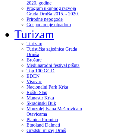
2020. godine
Program ukupnog razvoja
Grada Drniša 2015. - 2020.
Prirodne nepogode
Gospodarenje otpadom
Turizam
Turizam
Turistička zajednica Grada
Drniša
Brošure
Međunarodni festival pršuta
Top 100 GGD
EDEN
Visovac
Nacionalni Park Krka
Roški Slap
Manastir Krka
Skradinski Buk
Mauzolej Ivana Meštrovića u
Otavicama
Planina Promina
Etnoland Dalmati
Gradski muzej Drniš