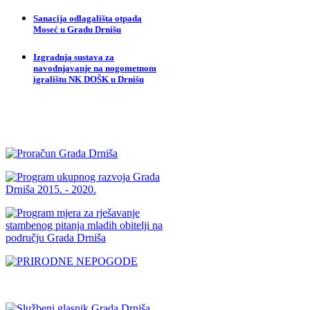
Sanacija odlagališta otpada
Moseć u Gradu Drnišu
Izgradnja sustava za
navodnjavanje na nogometnom
igralištu NK DOŠK u Drnišu