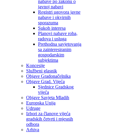
nabave po zakonu o
javnoj nabavi
Registri ugovora javne
nabave i okvirnih
sporazuma
Sukob interesa
Planovi nabave roba,
radova i usluga
Prethodna savjetovanja
sa zainteresiranim
gospodarskim
subjektima
Koncesije
Službeni glasnik
Objave Gradonačelnika
Objave Grad. Vijeća
Sjednice Gradskog
vijeća
Objave Savjeta Mladih
Europska Unija
Udruge
Izbori za članove vijeća
gradskih četvrti i mjesnih
odbora
Arhiva