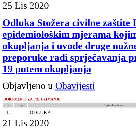
25
Lis
2020
Odluka Stožera civilne zaštit
epidemiološkim mjerama kojim
okupljanja i uvode druge nužne
preporuke radi sprječavanja p
19 putem okupljanja
Objavljeno u
Obavijesti
DOKUMENTI ZA PREUZIMANJE:
Br.
Tip
Opis datoteke
1.
ODLUKA
21
Lis
2020