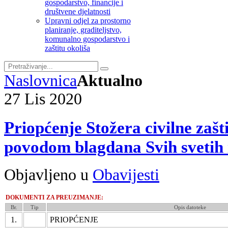
gospodarstvo, financije i
društvene djelatnosti
Upravni odjel za prostorno
planiranje, graditeljstvo,
komunalno gospodarstvo i
zaštitu okoliša
Naslovnica
Aktualno
27
Lis
2020
Priopćenje Stožera civilne zaš
povodom blagdana Svih svetih
Objavljeno u
Obavijesti
DOKUMENTI ZA PREUZIMANJE:
Br.
Tip
Opis datoteke
1.
PRIOPĆENJE