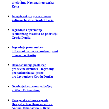
dijelovima Nacionalnog parka
Krka
Integrirani program obnove
kulturne baštine Grada Drniša
Izgradnja i opremanje
reciklažnog dvorišta na području
Grada Drniša
Izgradnja prometnice s
infrastrukturom u stambenoj zoni
"Pazar" u Drnišu
Rekonstrukcija postojeće
građevine (tržnice) – Izgradnja
pet nadstrešnica i jedne
prodavaonice u Gradu Drnišu
Građenje i opremanje dječjeg
vrtića u Drinovcima
Energetska obnova zgrade
Dječjeg vrtića Drniš na adresi
Antuna Mihanovića 2, Drniš