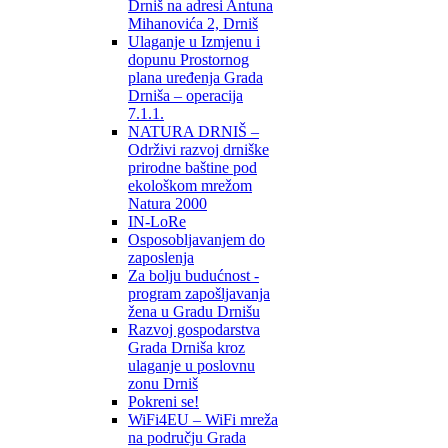
Drniš na adresi Antuna
Mihanovića 2, Drniš
Ulaganje u Izmjenu i
dopunu Prostornog
plana uređenja Grada
Drniša – operacija
7.1.1.
NATURA DRNIŠ –
Održivi razvoj drniške
prirodne baštine pod
ekološkom mrežom
Natura 2000
IN-LoRe
Osposobljavanjem do
zaposlenja
Za bolju budućnost -
program zapošljavanja
žena u Gradu Drnišu
Razvoj gospodarstva
Grada Drniša kroz
ulaganje u poslovnu
zonu Drniš
Pokreni se!
WiFi4EU – WiFi mreža
na području Grada