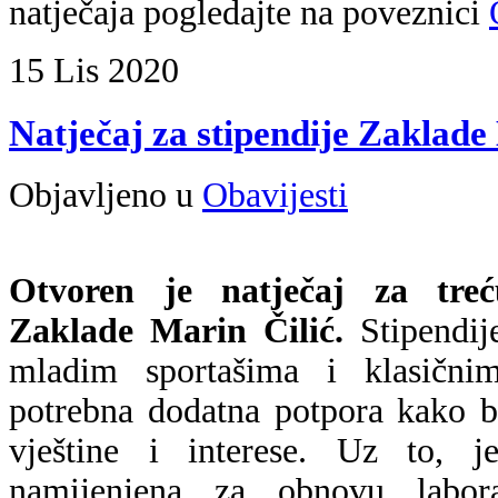
natječaja pogledajte na poveznici
15
Lis
2020
Natječaj za stipendije Zaklade
Objavljeno u
Obavijesti
Otvoren je natječaj za treću
Zaklade Marin Čilić.
Stipendij
mladim sportašima i klasični
potrebna dodatna potpora kako bi
vještine i interese. Uz to, j
namijenjena za obnovu labora