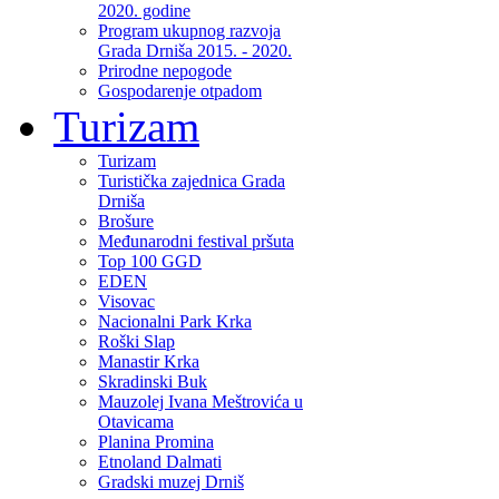
2020. godine
Program ukupnog razvoja
Grada Drniša 2015. - 2020.
Prirodne nepogode
Gospodarenje otpadom
Turizam
Turizam
Turistička zajednica Grada
Drniša
Brošure
Međunarodni festival pršuta
Top 100 GGD
EDEN
Visovac
Nacionalni Park Krka
Roški Slap
Manastir Krka
Skradinski Buk
Mauzolej Ivana Meštrovića u
Otavicama
Planina Promina
Etnoland Dalmati
Gradski muzej Drniš