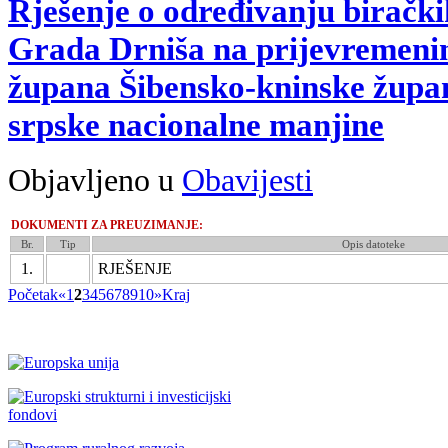
Rješenje o određivanju biračk
Grada Drniša na prijevremeni
župana Šibensko-kninske župan
srpske nacionalne manjine
Objavljeno u
Obavijesti
DOKUMENTI ZA PREUZIMANJE:
Br.
Tip
Opis datoteke
1.
RJEŠENJE
Početak
«
1
2
3
4
5
6
7
8
9
10
»
Kraj