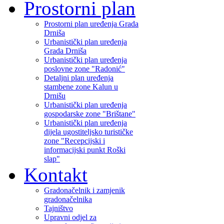
Prostorni plan
Prostorni plan uređenja Grada
Drniša
Urbanistički plan uređenja
Grada Drniša
Urbanistički plan uređenja
poslovne zone "Radonić"
Detaljni plan uređenja
stambene zone Kalun u
Drnišu
Urbanistički plan uređenja
gospodarske zone "Brištane"
Urbanistički plan uređenja
dijela ugostiteljsko turističke
zone "Recepcijski i
informacijski punkt Roški
slap"
Kontakt
Gradonačelnik i zamjenik
gradonačelnika
Tajništvo
Upravni odjel za