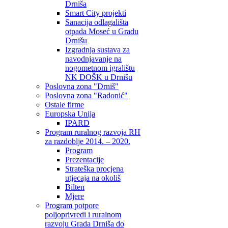
Drniša
Smart City projekti
Sanacija odlagališta
otpada Moseć u Gradu
Drnišu
Izgradnja sustava za
navodnjavanje na
nogometnom igralištu
NK DOŠK u Drnišu
Poslovna zona "Drniš"
Poslovna zona "Radonić"
Ostale firme
Europska Unija
IPARD
Program ruralnog razvoja RH
za razdoblje 2014. – 2020.
Program
Prezentacije
Strateška procjena
utjecaja na okoliš
Bilten
Mjere
Program potpore
poljoprivredi i ruralnom
razvoju Grada Drniša do