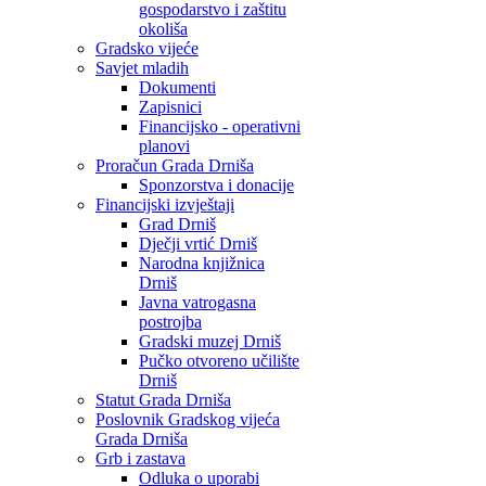
gospodarstvo i zaštitu
okoliša
Gradsko vijeće
Savjet mladih
Dokumenti
Zapisnici
Financijsko - operativni
planovi
Proračun Grada Drniša
Sponzorstva i donacije
Financijski izvještaji
Grad Drniš
Dječji vrtić Drniš
Narodna knjižnica
Drniš
Javna vatrogasna
postrojba
Gradski muzej Drniš
Pučko otvoreno učilište
Drniš
Statut Grada Drniša
Poslovnik Gradskog vijeća
Grada Drniša
Grb i zastava
Odluka o uporabi