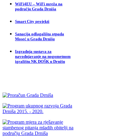
WiFi4EU – WiFi mreža na
području Grada Drniša
Smart City projekti
Sanacija odlagališta otpada
Moseć u Gradu Drnišu
Izgradnja sustava za
navodnjavanje na nogometnom
igralištu NK DOŠK u Drnišu