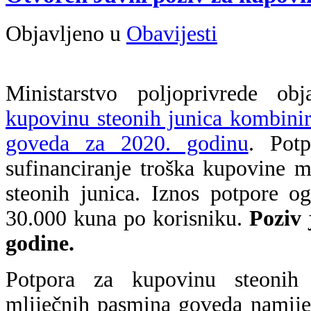
Objavljeno u
Obavijesti
Ministarstvo poljoprivrede o
kupovinu steonih junica kombinira
goveda za 2020. godinu
. Potp
sufinanciranje troška kupovine mi
steonih junica. Iznos potpore o
30.000 kuna po korisniku.
Poziv 
godine.
Potpora za kupovinu steonih j
mliječnih pasmina goveda namije