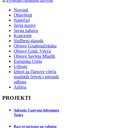
Novosti
Obavijesti
Natječaji
Javni pozivi
Javna nabava
Koncesije
Službeni glasnik
Objave Gradonačelnika
Objave Grad. Vijeća
Objave Savjeta Mladih
Europska Unija
Udruge
Izbori za članove vijeća
gradskih četvrti i mjesnih
odbora
Arhiva
PROJEKTI
Adriatic Canyons Adventure
Tours
Razvoj turizma na rubnim