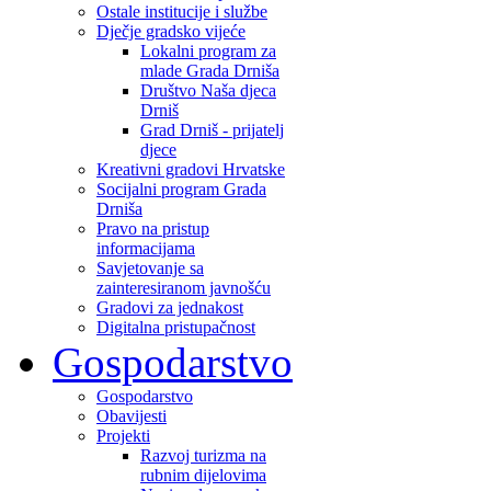
Ostale institucije i službe
Dječje gradsko vijeće
Lokalni program za
mlade Grada Drniša
Društvo Naša djeca
Drniš
Grad Drniš - prijatelj
djece
Kreativni gradovi Hrvatske
Socijalni program Grada
Drniša
Pravo na pristup
informacijama
Savjetovanje sa
zainteresiranom javnošću
Gradovi za jednakost
Digitalna pristupačnost
Gospodarstvo
Gospodarstvo
Obavijesti
Projekti
Razvoj turizma na
rubnim dijelovima