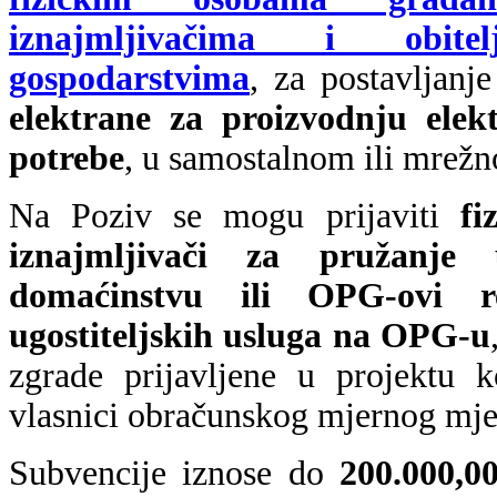
iznajmljivačima i obitel
gospodarstvima
, za postavljanj
elektrane za proizvodnju elekt
potrebe
, u samostalnom ili mrež
Na Poziv se mogu prijaviti
fi
iznajmljivači za pružanje 
domaćinstvu ili OPG-ovi re
ugostiteljskih usluga na OPG-u
zgrade prijavljene u projektu 
vlasnici obračunskog mjernog mje
Subvencije iznose do
200.000,0