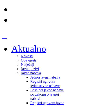
Aktualno
Novosti
Obavijesti
Natječaji
Javni pozivi
Javna nabava
Jednostavna nabava
Registri ugovora
jednostavne nabave
Postupci javne nabave
po zakonu o javnoj
nabavi
Registri ugovora javne