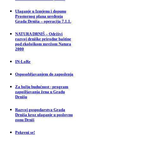
Ulaganje u Izmjenu i dopunu
Prostornog plana uređenja
Grada Drniša – operacija 7.1.1.
NATURA DRNIŠ – Održivi
razvoj drniške prirodne baštine
pod ekološkom mrežom Natura
2000
IN-LoRe
Osposobljavanjem do zaposlenja
Za bolju budućnost - program
zapošljavanja žena u Gradu
Drnišu
Razvoj gospodarstva Grada
Drniša kroz ulaganje u poslovnu
zonu Drniš
Pokreni se!