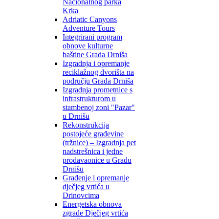
Nacionalnog parka
Krka
Adriatic Canyons
Adventure Tours
Integrirani program
obnove kulturne
baštine Grada Drniša
Izgradnja i opremanje
reciklažnog dvorišta na
području Grada Drniša
Izgradnja prometnice s
infrastrukturom u
stambenoj zoni "Pazar"
u Drnišu
Rekonstrukcija
postojeće građevine
(tržnice) – Izgradnja pet
nadstrešnica i jedne
prodavaonice u Gradu
Drnišu
Građenje i opremanje
dječjeg vrtića u
Drinovcima
Energetska obnova
zgrade Dječjeg vrtića