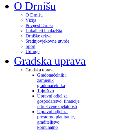
O Drnišu
O Drnišu
Vizija
Povijest Drniša
Lokaliteti i nalazišta
Drniške crkve
Srednjovjekovne utvrde
Sport
Udruge
Gradska uprava
Gradska uprava
Gradonačelnik i
zamjenik
gradonačelnika
Tajništvo
Upravni odjel za
gospodarstvo, financije
i društvene djelatnosti
Upravni odjel za
prostorno planiranje,
graditeljstvo,
komunalno