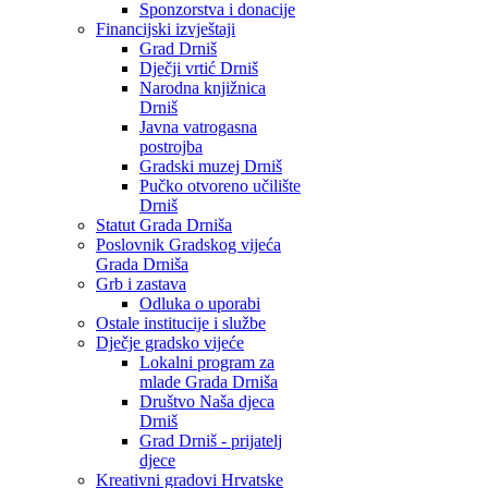
Sponzorstva i donacije
Financijski izvještaji
Grad Drniš
Dječji vrtić Drniš
Narodna knjižnica
Drniš
Javna vatrogasna
postrojba
Gradski muzej Drniš
Pučko otvoreno učilište
Drniš
Statut Grada Drniša
Poslovnik Gradskog vijeća
Grada Drniša
Grb i zastava
Odluka o uporabi
Ostale institucije i službe
Dječje gradsko vijeće
Lokalni program za
mlade Grada Drniša
Društvo Naša djeca
Drniš
Grad Drniš - prijatelj
djece
Kreativni gradovi Hrvatske