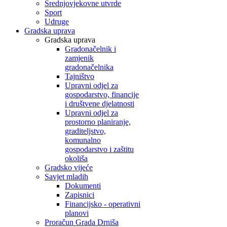
Srednjovjekovne utvrde
Sport
Udruge
Gradska uprava
Gradska uprava
Gradonačelnik i
zamjenik
gradonačelnika
Tajništvo
Upravni odjel za
gospodarstvo, financije
i društvene djelatnosti
Upravni odjel za
prostorno planiranje,
graditeljstvo,
komunalno
gospodarstvo i zaštitu
okoliša
Gradsko vijeće
Savjet mladih
Dokumenti
Zapisnici
Financijsko - operativni
planovi
Proračun Grada Drniša