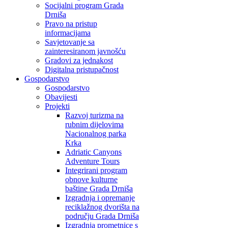
Socijalni program Grada
Drniša
Pravo na pristup
informacijama
Savjetovanje sa
zainteresiranom javnošću
Gradovi za jednakost
Digitalna pristupačnost
Gospodarstvo
Gospodarstvo
Obavijesti
Projekti
Razvoj turizma na
rubnim dijelovima
Nacionalnog parka
Krka
Adriatic Canyons
Adventure Tours
Integrirani program
obnove kulturne
baštine Grada Drniša
Izgradnja i opremanje
reciklažnog dvorišta na
području Grada Drniša
Izgradnja prometnice s