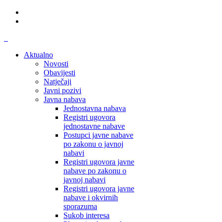
Aktualno
Novosti
Obavijesti
Natječaji
Javni pozivi
Javna nabava
Jednostavna nabava
Registri ugovora
jednostavne nabave
Postupci javne nabave
po zakonu o javnoj
nabavi
Registri ugovora javne
nabave po zakonu o
javnoj nabavi
Registri ugovora javne
nabave i okvirnih
sporazuma
Sukob interesa