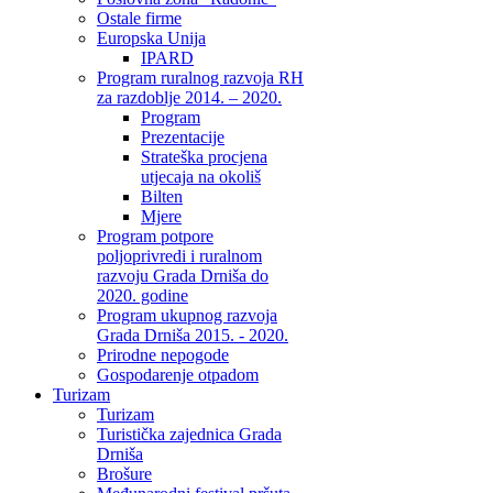
Ostale firme
Europska Unija
IPARD
Program ruralnog razvoja RH
za razdoblje 2014. – 2020.
Program
Prezentacije
Strateška procjena
utjecaja na okoliš
Bilten
Mjere
Program potpore
poljoprivredi i ruralnom
razvoju Grada Drniša do
2020. godine
Program ukupnog razvoja
Grada Drniša 2015. - 2020.
Prirodne nepogode
Gospodarenje otpadom
Turizam
Turizam
Turistička zajednica Grada
Drniša
Brošure