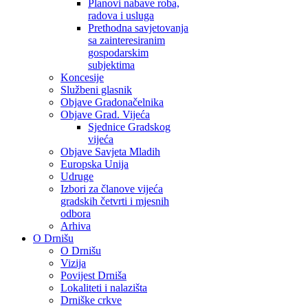
Planovi nabave roba,
radova i usluga
Prethodna savjetovanja
sa zainteresiranim
gospodarskim
subjektima
Koncesije
Službeni glasnik
Objave Gradonačelnika
Objave Grad. Vijeća
Sjednice Gradskog
vijeća
Objave Savjeta Mladih
Europska Unija
Udruge
Izbori za članove vijeća
gradskih četvrti i mjesnih
odbora
Arhiva
O Drnišu
O Drnišu
Vizija
Povijest Drniša
Lokaliteti i nalazišta
Drniške crkve