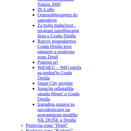
Natura 2000
IN-LoRe
Osposobljavanjem do
zaposlenja
Za bolju budućnost -
program zapošljavanja
žena u Gradu Drnišu
Razvoj gospodarstva
Grada Drniša kroz
ulaganje u poslovnu
zonu Drniš
Pokreni se!
WiFi4EU – WiFi mreža
na području Grada
Drniša
Smart City projekti
Sanacija odlagališta
otpada Moseć u Gradu
Drnišu
Izgradnja sustava za
navodnjavanje na
nogometnom igralištu
NK DOŠK u Drnišu
Poslovna zona "Drniš"
Poslovna zona "Radonić"