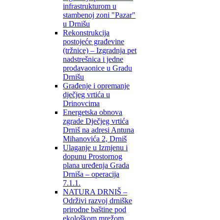
infrastrukturom u
stambenoj zoni "Pazar"
u Drnišu
Rekonstrukcija
postojeće građevine
(tržnice) – Izgradnja pet
nadstrešnica i jedne
prodavaonice u Gradu
Drnišu
Građenje i opremanje
dječjeg vrtića u
Drinovcima
Energetska obnova
zgrade Dječjeg vrtića
Drniš na adresi Antuna
Mihanovića 2, Drniš
Ulaganje u Izmjenu i
dopunu Prostornog
plana uređenja Grada
Drniša – operacija
7.1.1.
NATURA DRNIŠ –
Održivi razvoj drniške
prirodne baštine pod
ekološkom mrežom