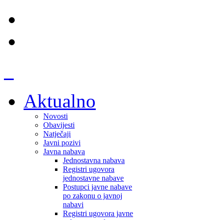
Aktualno
Novosti
Obavijesti
Natječaji
Javni pozivi
Javna nabava
Jednostavna nabava
Registri ugovora
jednostavne nabave
Postupci javne nabave
po zakonu o javnoj
nabavi
Registri ugovora javne