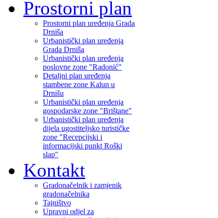
Prostorni plan
Prostorni plan uređenja Grada
Drniša
Urbanistički plan uređenja
Grada Drniša
Urbanistički plan uređenja
poslovne zone "Radonić"
Detaljni plan uređenja
stambene zone Kalun u
Drnišu
Urbanistički plan uređenja
gospodarske zone "Brištane"
Urbanistički plan uređenja
dijela ugostiteljsko turističke
zone "Recepcijski i
informacijski punkt Roški
slap"
Kontakt
Gradonačelnik i zamjenik
gradonačelnika
Tajništvo
Upravni odjel za