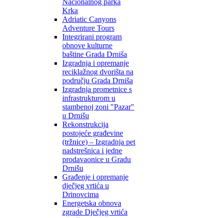
Nacionalnog parka
Krka
Adriatic Canyons
Adventure Tours
Integrirani program
obnove kulturne
baštine Grada Drniša
Izgradnja i opremanje
reciklažnog dvorišta na
području Grada Drniša
Izgradnja prometnice s
infrastrukturom u
stambenoj zoni "Pazar"
u Drnišu
Rekonstrukcija
postojeće građevine
(tržnice) – Izgradnja pet
nadstrešnica i jedne
prodavaonice u Gradu
Drnišu
Građenje i opremanje
dječjeg vrtića u
Drinovcima
Energetska obnova
zgrade Dječjeg vrtića