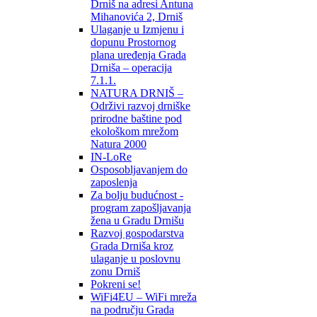
Drniš na adresi Antuna
Mihanovića 2, Drniš
Ulaganje u Izmjenu i
dopunu Prostornog
plana uređenja Grada
Drniša – operacija
7.1.1.
NATURA DRNIŠ –
Održivi razvoj drniške
prirodne baštine pod
ekološkom mrežom
Natura 2000
IN-LoRe
Osposobljavanjem do
zaposlenja
Za bolju budućnost -
program zapošljavanja
žena u Gradu Drnišu
Razvoj gospodarstva
Grada Drniša kroz
ulaganje u poslovnu
zonu Drniš
Pokreni se!
WiFi4EU – WiFi mreža
na području Grada