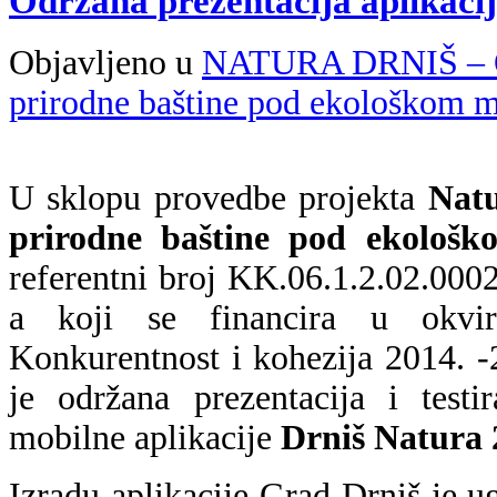
Održana prezentacija aplikaci
Objavljeno u
NATURA DRNIŠ – Od
prirodne baštine pod ekološkom 
U sklopu provedbe projekta
Natu
prirodne baštine pod ekološ
referentni broj KK.06.1.2.02.0002
a koji se financira u okvi
Konkurentnost i kohezija 2014. -2
je održana prezentacija i testi
mobilne aplikacije
Drniš Natura 
Izradu aplikacije Grad Drniš je u