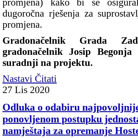
promjena) kako bi se osigural
dugoročna rješenja za suprostav
promjena.
Gradonačelnik Grada Za
gradonačelnik Josip Begonja 
suradnji na projektu.
Nastavi Čitati
27
Lis
2020
Odluka o odabiru najpovoljnije
ponovljenom postupku jednos
namještaja za opremanje Hoste