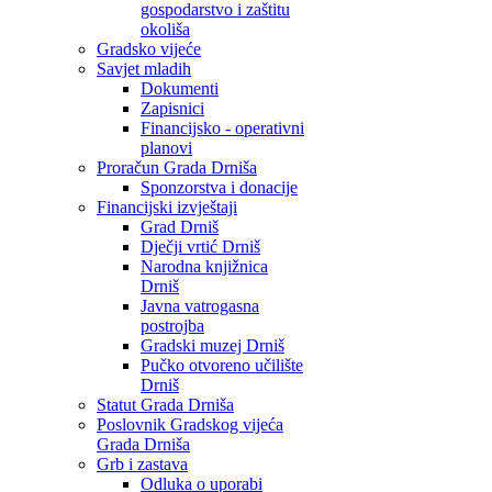
gospodarstvo i zaštitu
okoliša
Gradsko vijeće
Savjet mladih
Dokumenti
Zapisnici
Financijsko - operativni
planovi
Proračun Grada Drniša
Sponzorstva i donacije
Financijski izvještaji
Grad Drniš
Dječji vrtić Drniš
Narodna knjižnica
Drniš
Javna vatrogasna
postrojba
Gradski muzej Drniš
Pučko otvoreno učilište
Drniš
Statut Grada Drniša
Poslovnik Gradskog vijeća
Grada Drniša
Grb i zastava
Odluka o uporabi