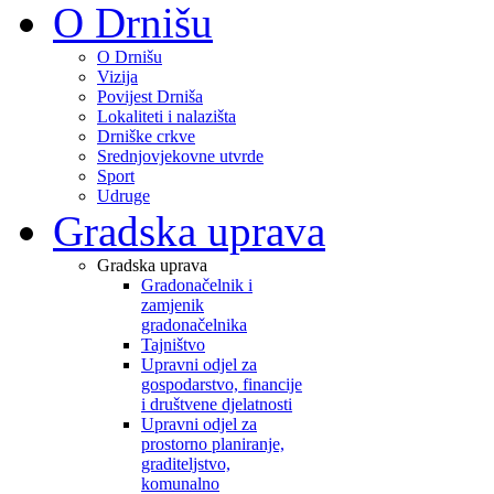
O Drnišu
O Drnišu
Vizija
Povijest Drniša
Lokaliteti i nalazišta
Drniške crkve
Srednjovjekovne utvrde
Sport
Udruge
Gradska uprava
Gradska uprava
Gradonačelnik i
zamjenik
gradonačelnika
Tajništvo
Upravni odjel za
gospodarstvo, financije
i društvene djelatnosti
Upravni odjel za
prostorno planiranje,
graditeljstvo,
komunalno