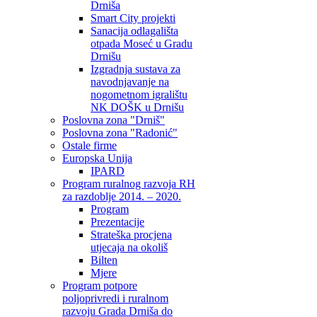
Drniša
Smart City projekti
Sanacija odlagališta
otpada Moseć u Gradu
Drnišu
Izgradnja sustava za
navodnjavanje na
nogometnom igralištu
NK DOŠK u Drnišu
Poslovna zona "Drniš"
Poslovna zona "Radonić"
Ostale firme
Europska Unija
IPARD
Program ruralnog razvoja RH
za razdoblje 2014. – 2020.
Program
Prezentacije
Strateška procjena
utjecaja na okoliš
Bilten
Mjere
Program potpore
poljoprivredi i ruralnom
razvoju Grada Drniša do