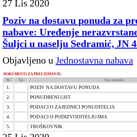
27
Lis
2020
Poziv na dostavu ponuda za p
nabave: Uređenje nerazvrstane
Šuljci u naselju Sedramić, JN 
Objavljeno u
Jednostavna nabava
DOKUMENTI ZA PREUZIMANJE:
Br.
Tip
Opis datoteke
1.
POZIV NA DOSTAVU PONUDA
2.
PONUDBENI LIST
3.
PODACI O ZAJEDNICI PONUDITELJA
4.
PODACI O PODIZVODITELJU/IMA
5.
TROŠKOVNIK