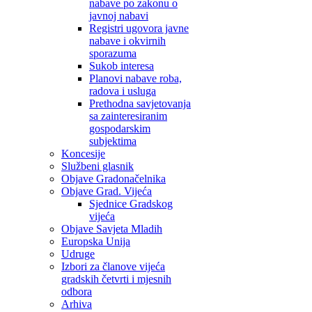
nabave po zakonu o
javnoj nabavi
Registri ugovora javne
nabave i okvirnih
sporazuma
Sukob interesa
Planovi nabave roba,
radova i usluga
Prethodna savjetovanja
sa zainteresiranim
gospodarskim
subjektima
Koncesije
Službeni glasnik
Objave Gradonačelnika
Objave Grad. Vijeća
Sjednice Gradskog
vijeća
Objave Savjeta Mladih
Europska Unija
Udruge
Izbori za članove vijeća
gradskih četvrti i mjesnih
odbora
Arhiva