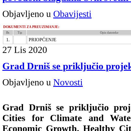
Objavljeno u
Obavijesti
DOKUMENTI ZA PREUZIMANJE:
Br.
Tip
Opis datoteke
1.
PRIOPĆENJE
27
Lis
2020
Grad Drniš se priključio proj
Objavljeno u
Novosti
Grad Drniš se priključio pro
Cities for Climate and Water
Economic Growth, Healthy Cit