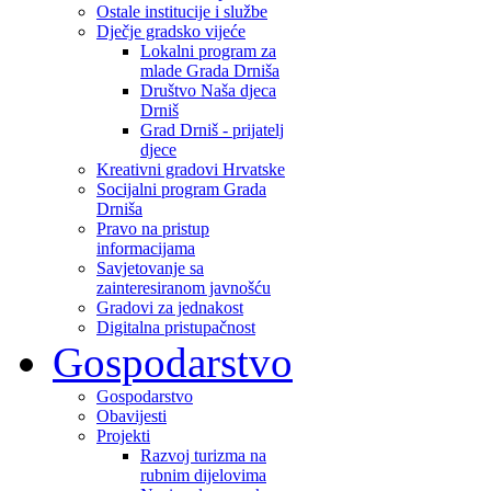
Ostale institucije i službe
Dječje gradsko vijeće
Lokalni program za
mlade Grada Drniša
Društvo Naša djeca
Drniš
Grad Drniš - prijatelj
djece
Kreativni gradovi Hrvatske
Socijalni program Grada
Drniša
Pravo na pristup
informacijama
Savjetovanje sa
zainteresiranom javnošću
Gradovi za jednakost
Digitalna pristupačnost
Gospodarstvo
Gospodarstvo
Obavijesti
Projekti
Razvoj turizma na
rubnim dijelovima