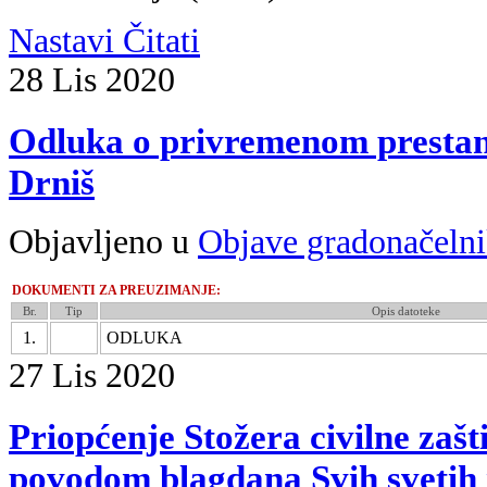
Nastavi Čitati
28
Lis
2020
Odluka o privremenom prestan
Drniš
Objavljeno u
Objave gradonačeln
DOKUMENTI ZA PREUZIMANJE:
Br.
Tip
Opis datoteke
1.
ODLUKA
27
Lis
2020
Priopćenje Stožera civilne zaš
povodom blagdana Svih svetih