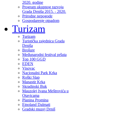
2020. godine
Program ukupnog razvoja
Grada Drniša 2015. - 2020.
Prirodne nepogode
Gospodarenje otpadom
Turizam
Turizam
Turistička zajednica Grada
Drniša
Brošure
Međunarodni festival pršuta
Top 100 GGD
EDEN
Visovac
Nacionalni Park Krka
Roški Slap
Manastir Krka
Skradinski Buk
Mauzolej Ivana Meštrovića u
Otavicama
Planina Promina
Etnoland Dalmati
Gradski muzej Drniš