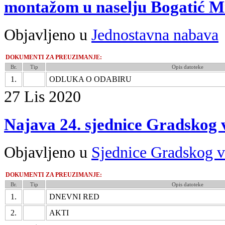
montažom u naselju Bogatić Mi
Objavljeno u
Jednostavna nabava
DOKUMENTI ZA PREUZIMANJE:
Br.
Tip
Opis datoteke
1.
ODLUKA O ODABIRU
27
Lis
2020
Najava 24. sjednice Gradskog 
Objavljeno u
Sjednice Gradskog v
DOKUMENTI ZA PREUZIMANJE:
Br.
Tip
Opis datoteke
1.
DNEVNI RED
2.
AKTI